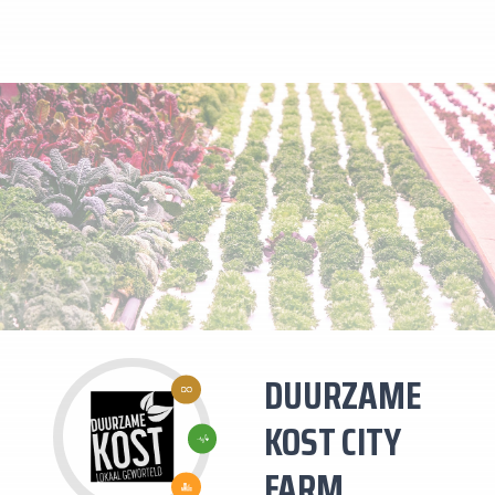
12:
DUURZAME
VERANTWOORDE
CONSUMPTIE EN
PRODUCTIE
3: GOEDE
KOST CITY
GEZONDHEID
EN WELZIJN
FARM
11: DUURZAME
STEDEN EN