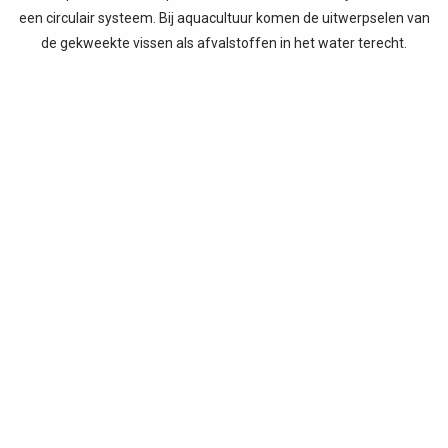
een circulair systeem. Bij aquacultuur komen de uitwerpselen van
de gekweekte vissen als afvalstoffen in het water terecht.
Hierdoor kan het water giftig worden. Bij een aquaponicssysteem
dienen deze uitwerpselen juist als voeding en onderdeel van het
systeem. Bacteriën in het hydroponics-gedeelte breken deze af
tot voedingsstoffen voor de planten. Het water uit dit onderdeel
circuleert vervolgens zonder afvalstoffen terug naar het
aquacultuur-gedeelte.
Dit systeem gebruikt 90% minder water dan tuinieren in volle
grond, omdat het water wordt gerecirculeerd, en alleen het water
wat de planten opnemen (of het water dat verdampt) moet
bijgevuld worden. Bovendien is het niet afhankelijk van vruchtbare
aarde. Echte verse vis zorgt voor een veilige en gezonde bron van
eiwitten. Ook maakt dit systeem géén gebruik van grote,
milieuvervuilende landbouwmachines en er worden nooit stoffen
gebruikt die schadelijk zijn voor de vissen of de planten.
Hormonen, antibiotica en andere vis-additieven zijn schadelijk voor