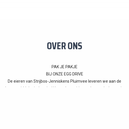
OVER ONS
PAK JE PAKJE
BIJ ONZE EGG DRIVE
De eieren van Strijbos-Jenniskens Pluimvee leveren we aan de
levensmiddelenindustrie. U kunt deze eitjes rechtstreeks kopen in
onze Egg Drive.
Powered By
Lanthopus X
en
Stichting Global Goals Nederland