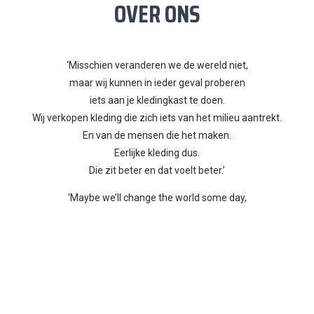
OVER ONS
‘Misschien veranderen we de wereld niet,
maar wij kunnen in ieder geval proberen
iets aan je kledingkast te doen.
Wij verkopen kleding die zich iets van het milieu aantrekt.
En van de mensen die het maken.
Eerlijke kleding dus.
Die zit beter en dat voelt beter.’
‘Maybe we’ll change the world some day,
but let’s start with your wardrobe.
We sell fashion with a conscience.
Clothes and shoes that care about the environment
and about the people that produce them.
They look better, they feel better.’
We proberen ons te onderscheiden met ‘rauwe’ en ‘authentieke’