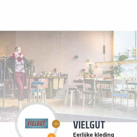
12:
VIELGUT
VERANTWOORDE
CONSUMPTIE EN
PRODUCTIE
11: DUURZAME
Eerlijke kleding