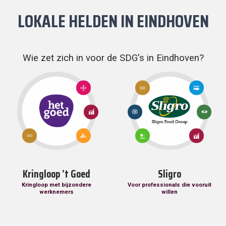
LOKALE HELDEN IN
EINDHOVEN
Wie zet zich in voor de SDG's in Eindhoven?
12:
14:
10:
VERANTWOORDE
LEVEN
ONGELIJKHEID
CONSUMPTIE EN
IN
VERMINDEREN
17:
PRODUCTIE
WATER
8: EERLIJK
PARTNERSCHAP
WERK EN
13:
OM
ECONOMISCHE
KLIMAATACT
DOELSTELLINGEN
15:
GROEI
12:
8: EERLIJK
TE BEREIKEN
11: DUURZAME
LEVEN
VERANTWOORDE
WERK EN
STEDEN EN
OP
CONSUMPTIE EN
ECONOMISCHE
GEMEENSCHAPPEN
HET
PRODUCTIE
GROEI
LAND
Kringloop ’t Goed
Sligro
Kringloop met bijzondere
Voor professionals die vooruit
werknemers
willen