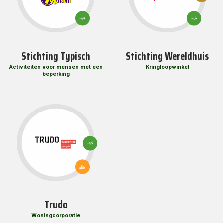
PRODUCTIE
3: GOEDE
3: GOEDE
GEZONDHEID
GEZONDHEID
EN WELZIJN
EN WELZIJN
Stichting Typisch
Stichting Wereldhuis
Activiteiten voor mensen met een
Kringloopwinkel
beperking
3: GOEDE
GEZONDHEID
EN WELZIJN
11: DUURZAME
STEDEN EN
GEMEENSCHAPPEN
Trudo
Woningcorporatie