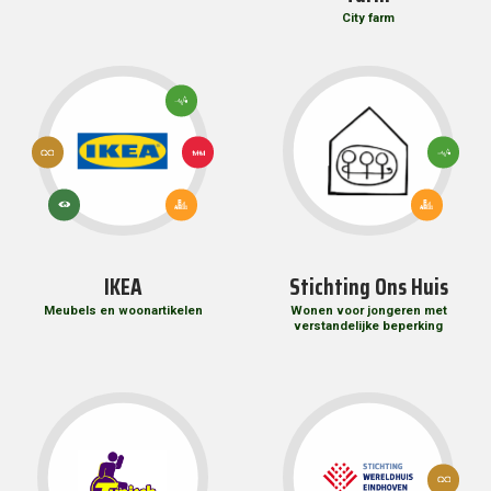
City farm
3: GOEDE
GEZONDHEID
EN WELZIJN
12:
3: GOEDE
VERANTWOORDE
1: GEEN
GEZONDHE
CONSUMPTIE EN
ARMOEDE
EN WELZIJN
PRODUCTIE
11: DUURZAME
11: DUURZAME
13:
STEDEN EN
STEDEN EN
KLIMAATACTIE
GEMEENSCHAPPEN
GEMEENSCHA
IKEA
Stichting Ons Huis
Meubels en woonartikelen
Wonen voor jongeren met
verstandelijke beperking
12:
VERANTWO
CONSUMPTI