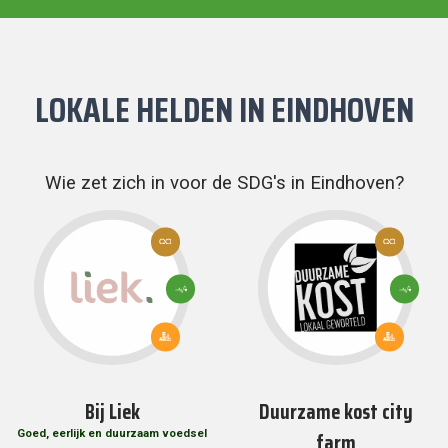
LOKALE HELDEN IN
EINDHOVEN
Wie zet zich in voor de SDG's in Eindhoven?
12:
12:
VERANTWOORDE
VERANTWOOR
CONSUMPTIE EN
CONSUMPTIE 
PRODUCTIE
PRODUCTIE
3: GOEDE
3: GOEDE
GEZONDHEID
GEZONDHE
EN WELZIJN
EN WELZIJN
11: DUURZAME
11: DUURZAME
STEDEN EN
STEDEN EN
GEMEENSCHAPPEN
GEMEENSCHA
Bij Liek
Duurzame kost city
farm
Goed, eerlijk en duurzaam voedsel